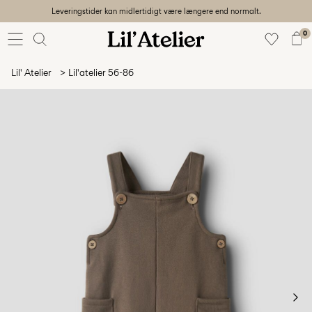
Leveringstider kan midlertidigt være længere end normalt.
Baby
56-86
0
Pige
92-128
Lil' Atelier
Lil'atelier 56-86
Dreng
92-128
Unisex
Udsalg
Beach
ready
56-
128
Log
ind