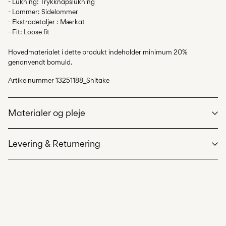
- Lukning: Trykknapslukning
- Lommer: Sidelommer
- Ekstradetaljer : Mærkat
- Fit: Loose fit
Hovedmaterialet i dette produkt indeholder minimum 20%
genanvendt bomuld.
Artikelnummer
13251188_Shitake
Materialer og pleje
Levering & Returnering
Maskinvask på maks 40°C på skånsom vask
Må ikke bleges
Hent ved service point (GLS)
29,00 kr
Må ikke tørretumbles
Gratis fra
499,00 kr
Stryges ved medium varme
Må ikke renses