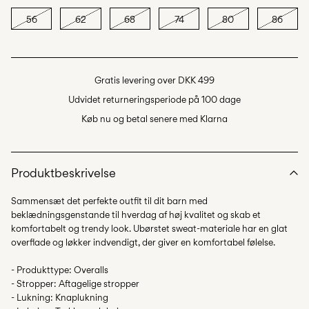
56
62
68
74
80
86
Gratis levering over DKK 499
Udvidet returneringsperiode på 100 dage
Køb nu og betal senere med Klarna
Produktbeskrivelse
Sammensæt det perfekte outfit til dit barn med
beklædningsgenstande til hverdag af høj kvalitet og skab et
komfortabelt og trendy look. Ubørstet sweat-materiale har en glat
overflade og løkker indvendigt, der giver en komfortabel følelse.
- Produkttype: Overalls
- Stropper: Aftagelige stropper
- Lukning: Knaplukning