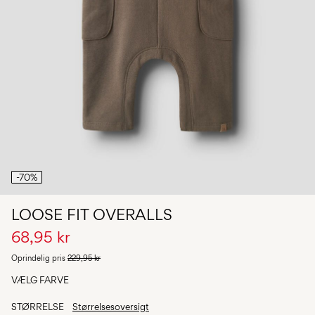
Har
du
spørgsmål?
Om
os
Danmark
/
dansk
-70%
LOOSE FIT OVERALLS
68,95 kr
Oprindelig pris
229,95 kr
VÆLG FARVE
STØRRELSE
Størrelsesoversigt