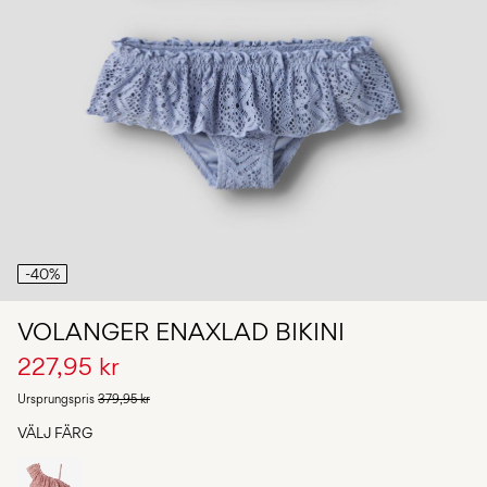
Några
frågor?
Om
oss
Sverige
/
svenska
-40%
VOLANGER ENAXLAD BIKINI
227,95 kr
Ursprungspris
379,95 kr
VÄLJ FÄRG