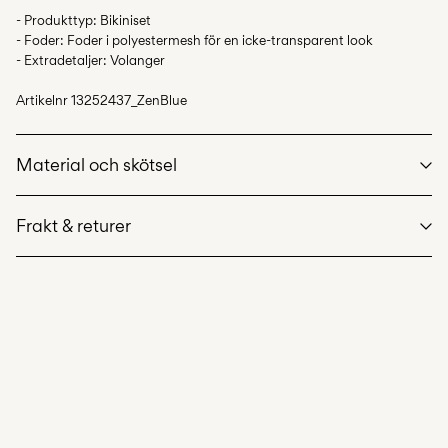
- Produkttyp: Bikiniset
- Foder: Foder i polyestermesh för en icke-transparent look
- Extradetaljer: Volanger
Artikelnr
13252437_ZenBlue
Material och skötsel
Frakt & returer
Maskintvätt, halvfylld maskin, kort centrifugeringscykel på
40°C
Använd inte blekmedel
Hämta hos ombud (Bring)
45,00 kr
Torktumla inte
Gratis från
499,00 kr
Får ej strykas
Kemtvätta inte
Hämta hos ombud (PostNord)
45,00 kr
Torka på lina
Gratis från
499,00 kr