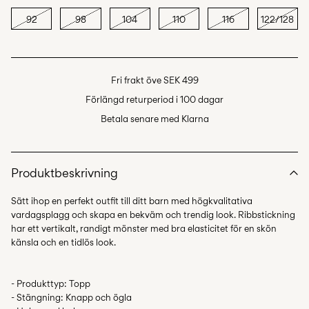
92
98
104
110
116
122/128
Fri frakt öve SEK 499
Förlängd returperiod i 100 dagar
Betala senare med Klarna
Produktbeskrivning
Sätt ihop en perfekt outfit till ditt barn med högkvalitativa
vardagsplagg och skapa en bekväm och trendig look. Ribbstickning
har ett vertikalt, randigt mönster med bra elasticitet för en skön
- Produkttyp: Topp
- Stängning: Knapp och ögla