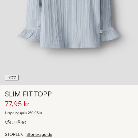
Några
frågor?
Om
oss
Sverige
/
svenska
-70%
SLIM FIT TOPP
77,95 kr
Ursprungspris
259,95 kr
VÄLJ FÄRG
STORLEK
Storleksguide