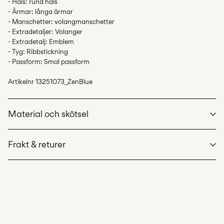
- Hals: rund hals
- Ärmar: långa ärmar
- Manschetter: volangmanschetter
- Extradetaljer: Volanger
- Extradetalj: Emblem
- Tyg: Ribbstickning
- Passform: Smal passform
Artikelnr
13251073_ZenBlue
Material och skötsel
Frakt & returer
Maskintvätt, max 40°C, skonsamt tvättprogram
Hämta hos ombud (Bring)
45,00 kr
Använd inte blekmedel
Gratis från
499,00 kr
Torktumla inte
Strykjärn på medelhög värme