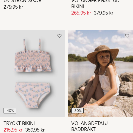
UV STRANDSKOR
VOLANGER ENAXLAD
BIKINI
279,95 kr
265,95 kr
379,95 kr
-40%
-30%
TRYCKT BIKINI
VOLANGDETALJ
BADDRÄKT
215,95 kr
359,95 kr