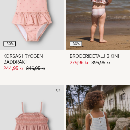
Några
frågor?
Om
oss
Sverige
-30%
-30%
/
svenska
KORSAS I RYGGEN
BRODERIDETALJ BIKINI
BADDRÄKT
279,95 kr
399,95 kr
244,95 kr
349,95 kr