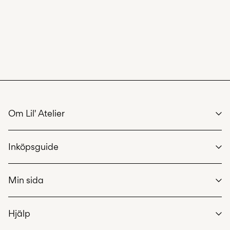
Om Lil' Atelier
We care
Inköpsguide
Vår historia
Hållbarhet
Storleksguide
Cerifikat
Min sida
Leveransalternativ
Returnera här
Logga in / Bli medlem
Hjälp
Spåra order