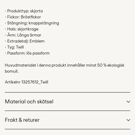
- Produkttyp: skjorta
- Fickor: Bröstfickor
- Stängning: knappstängning
- Hals: skjortkrage
- Ärm: Långa ärmar
- Extradetalj: Emblem
- Tyg: Twill
- Passform: lös passform
Huvudmaterialet i denna produkt innehåller minst 50 % ekologisk
bomull.
Artikelnr
13257612_Twill
Material och skötsel
Frakt & returer
Maskintvätt, max 40°C, skonsamt tvättprogram