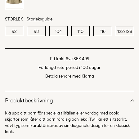
STORLEK
Storleksguide
92
98
104
110
116
122/128
Fri frakt öve SEK 499
Förlängd returperiod i 100 dagar
Betala senare med Klarna
Produktbeskrivning
Klä upp ditt barn för speciella tillfällen eller vardag med coola
skjortor som låter ditt barn röra sig och leka. Twill är ett slitstarkt,
vävt tyg som karaktäriseras av sin diagonala design för en klassisk