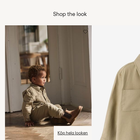
Använd inte blekmedel
Hämta hos ombud (Bring)
45,00 kr
Torktumla inte
Shop the look
Gratis från
499,00 kr
Strykning låg temperatur Högsta temperatur 100°C
Kemtvätta inte
Hämta hos ombud (PostNord)
45,00 kr
Torka på lina
Gratis från
499,00 kr
Leveransalternativ
Retur & byte
Köp hela looken