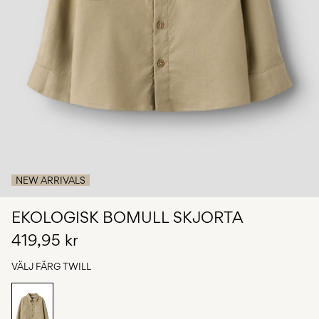
Några
frågor?
Om
oss
Sverige
/
svenska
NEW ARRIVALS
EKOLOGISK BOMULL SKJORTA
419,95 kr
VÄLJ FÄRG
TWILL