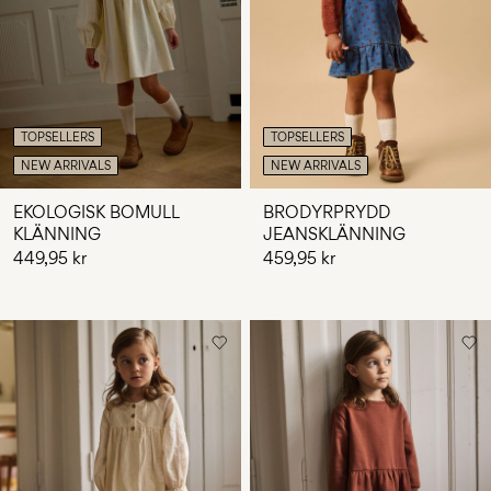
Några
frågor?
Om
oss
TOPSELLERS
TOPSELLERS
Sverige
NEW ARRIVALS
NEW ARRIVALS
/
svenska
EKOLOGISK BOMULL
BRODYRPRYDD
KLÄNNING
JEANSKLÄNNING
449,95 kr
459,95 kr