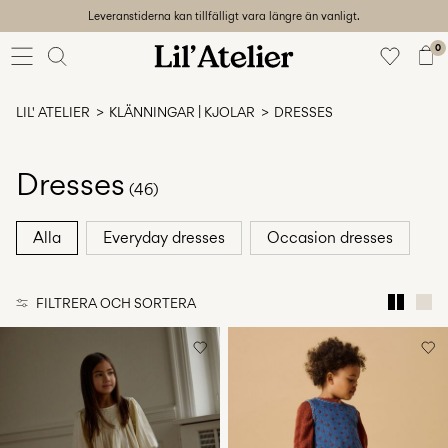
Leveranstiderna kan tillfälligt vara längre än vanligt.
Baby
56-86
0
Flicka
92-128
LIL' ATELIER
KLÄNNINGAR | KJOLAR
DRESSES
Pojke
92-128
Unisex
Dresses
(46)
Sale
Alla
Everyday dresses
Occasion dresses
Beach
ready
FILTRERA OCH SORTERA
56-
128
Logga
in