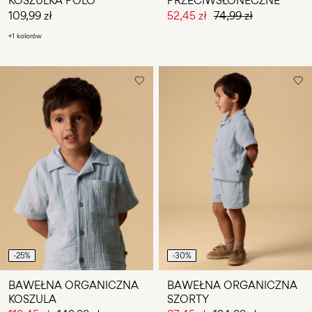
KOSZULKA POLO
PRZECIWSŁONECZNE
109,99 zł
52,45 zł
74,99 zł
+1 kolorów
-25%
-30%
BAWEŁNA ORGANICZNA
BAWEŁNA ORGANICZNA
KOSZULA
SZORTY