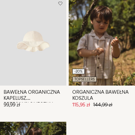
-20%
TOPSELLERS
BAWEŁNA ORGANICZNA
ORGANICZNA BAWEŁNA
KAPELUSZ
KOSZULA
PRZECIWSŁONECZNY
99,99 zł
115,95 zł
144,99 zł