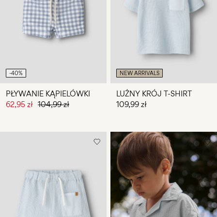
Masz
pytania?
O
nas
Polska
-40%
NEW ARRIVALS
/
polski
PŁYWANIE KĄPIELÓWKI
LUŹNY KRÓJ T-SHIRT
62,95 zł
104,99 zł
109,99 zł