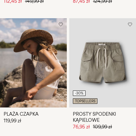
112,45 zł
149,99 zł
87,45 zł
124,99 zł
-30%
TOPSELLERS
PLAŻA CZAPKA
PROSTY SPODENKI
KĄPIELOWE
119,99 zł
76,95 zł
109,99 zł