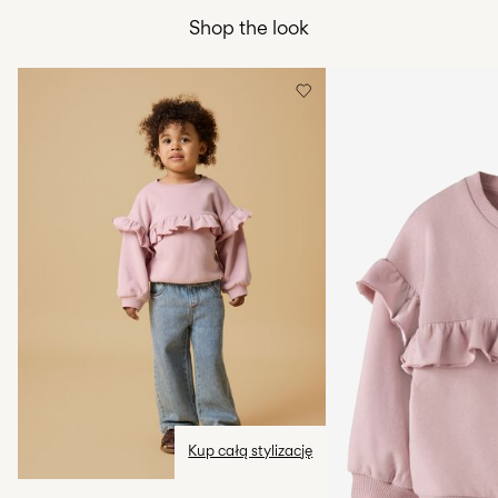
Shop the look
Nie suszyć w suszarce bębnowej
Darmowa od
199,00 zł
Prasować w średniej temperaturze
Nie czyścić na sucho
Pick up at parcel shop or parcel locker (INPOST)
9,90 zł
Suszyć powieszone
Darmowa od
199,00 zł
Opcje dostawy
Zwroty i wymiana
Kup całą stylizację