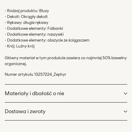
- Rodzaj produktu: Bluzy
- Dekolt: Okrągły dekolt
- Rękawy: długie rękawy
- Dodatkowe elementy: Falbanki
- Dodatkowe elementy: naszywki
- Dodatkowe elementy: obszycie ze ściągaczem
- Krój: Luźny krój
Główny materiał w tym produkcie zawiera co najmniej 50% bawełny
organicznej.
Numer artykułu
13257224_Zephyr
Materiały i dbałość o nie
Dostawa i zwroty
Prać w pralce w temperaturze maks. 40°C na programie
delikatnego prania
Nie wybielać
Home Delivery (INPOST)
9,90 zł