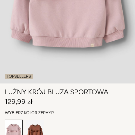
Masz
pytania?
O
nas
Polska
/
polski
TOPSELLERS
LUŹNY KRÓJ BLUZA SPORTOWA
129,99 zł
WYBIERZ KOLOR
ZEPHYR