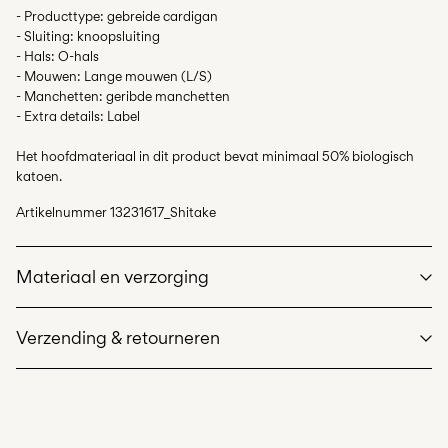
- Producttype: gebreide cardigan
- Sluiting: knoopsluiting
- Hals: O-hals
- Mouwen: Lange mouwen (L/S)
- Manchetten: geribde manchetten
- Extra details: Label
Het hoofdmateriaal in dit product bevat minimaal 50% biologisch
katoen.
Artikelnummer
13231617_Shitake
Materiaal en verzorging
Verzending & retourneren
Wasmachine met fijnwasprogramma op max. 40°C
Niet bleken
Thuisbezorging (bpost)
€ 4,95
Niet drogen in de droger