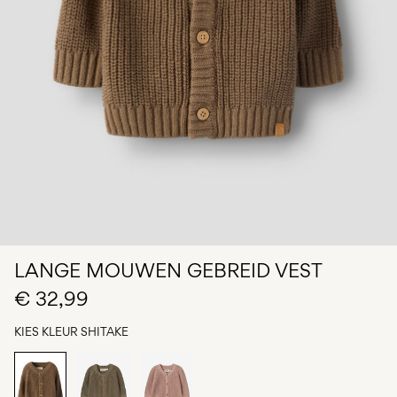
je
vragen?
Over
ons
België
/
Nederlands
LANGE MOUWEN GEBREID VEST
€ 32,99
KIES KLEUR
SHITAKE