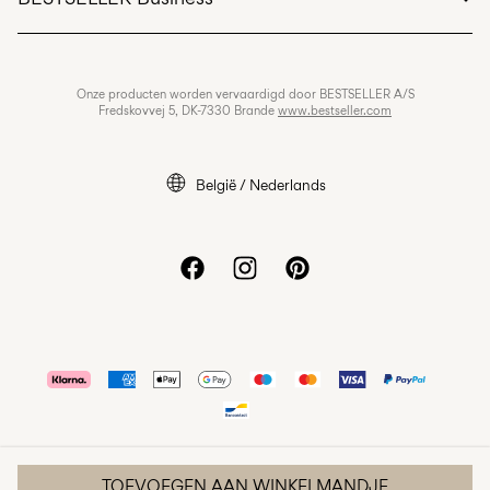
Algemene voorwaarden
Privacybeleid
Banen & carrière
Onze producten worden vervaardigd door BESTSELLER A/S
Ons cookiebeleid
Fredskovvej 5, DK-7330 Brande
www.bestseller.com
Cookie-instellingen
Toegankelijkheidsverklaring
België / Nederlands
TOEVOEGEN AAN WINKELMANDJE