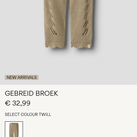
Any
questions?
About
Us
België
/
Nederlands
NEW ARRIVALS
GEBREID BROEK
€ 32,99
SELECT COLOUR
TWILL