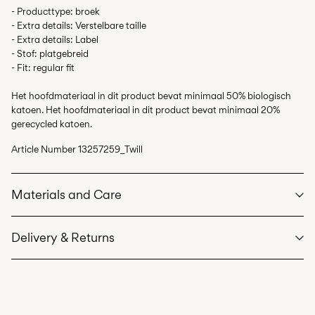
- Producttype: broek
- Extra details: Verstelbare taille
- Extra details: Label
- Stof: platgebreid
- Fit: regular fit
Het hoofdmateriaal in dit product bevat minimaal 50% biologisch
katoen. Het hoofdmateriaal in dit product bevat minimaal 20%
gerecycled katoen.
Article Number
13257259_Twill
Materials and Care
Delivery & Returns
Machine wash, half load, short spin cycle at 40°C
Do not bleach
Thuisbezorging (bpost)
€ 4,95
Do not tumble dry