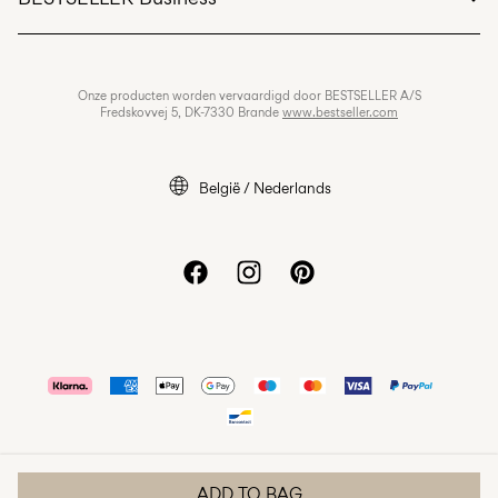
Algemene voorwaarden
Privacybeleid
Banen & carrière
Onze producten worden vervaardigd door BESTSELLER A/S
Ons cookiebeleid
Fredskovvej 5, DK-7330 Brande
www.bestseller.com
Cookie-instellingen
Toegankelijkheidsverklaring
België / Nederlands
ADD TO BAG