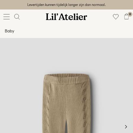
Levertijden kunnen tijdelijk langer zijn dan normaal.
Baby
56-86
0
Meisje
92-128
Baby
Jongen
92-128
Unisex
Sale
Beach
ready
56-
128
Sign
in