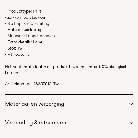
- Producttype: shirt
- Zakken: borstzakken
- Sluiting: knoopsluiting
- Hals: blousekraag
- Mouwen: Lange mouwen
- Extra details: Label
- Stof: Twill
- Fit: loose fit
Het hoofdmateriaal in dit product bevat minimaal 50% biologisch
katoen.
Artikelnummer
13257612_Twill
Materiaal en verzorging
Verzending & retourneren
Wasmachine met fijnwasprogramma op max. 40°C