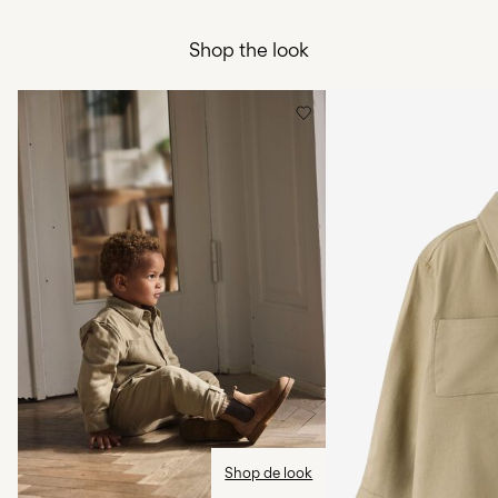
Niet bleken
Thuisbezorging (bpost)
€ 4,95
Niet drogen in de droger
Shop the look
Strijken op lage temperatuur. Max. 100°C
Ophalen bij pakketautomaat (bpost
€ 4,95
Niet chemisch reinigen
Gratis vanaf
€ 69,90
Hangend drogen
Ophalen bij afhaalpunt (bpost)
€ 4,95
Gratis vanaf
€ 69,90
Verzendopties
Shop de look
Retourneren & Omruilen