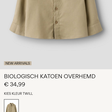
je
vragen?
Over
ons
België
/
Nederlands
NEW ARRIVALS
BIOLOGISCH KATOEN OVERHEMD
€ 34,99
KIES KLEUR
TWILL