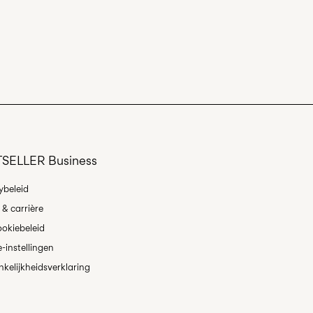
dry
 heat settings
automaat (bpost
€ 4,95
an
unt (bpost)
€ 4,95
SELLER Business
es
ybeleid
& carrière
okiebeleid
-instellingen
kelijkheidsverklaring
 & Omruilen