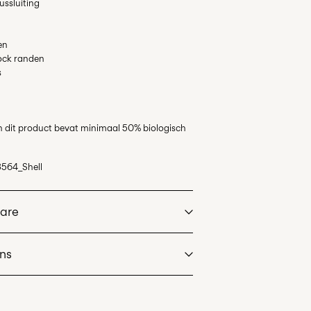
lussluiting
en
lock randen
s
n dit product bevat minimaal 50% biologisch
564_Shell
Care
rns
at max 40°C under gentle wash programme
st)
€ 4,95