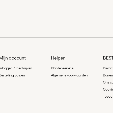
Do not tumble 
Iron on medium
Ophalen bij pakket
Do not dry cle
Free from
€ 69,90
Line dry
Ophalen bij afhaalp
Free from
€ 69,90
Mijn account
Helpen
BEST
Verzendopti
Inloggen / Inschrijven
Klantenservice
Privac
Bestelling volgen
Algemene voorwaarden
Banen 
Ons co
Cookie
Toegan
Retourneren