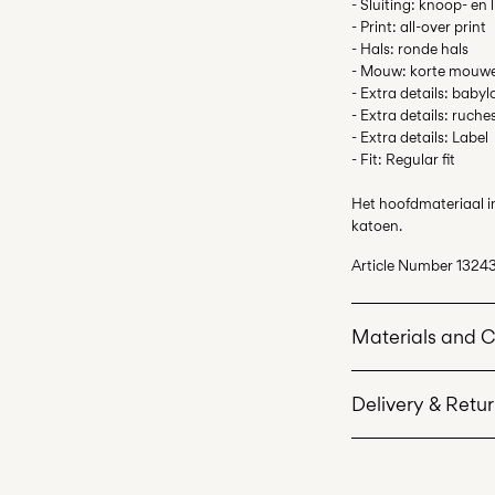
- Sluiting: knoop- en 
- Print: all-over print
- Hals: ronde hals
- Mouw: korte mouw
- Extra details: baby
- Extra details: ruche
- Extra details: Label
- Fit: Regular fit
Het hoofdmateriaal i
katoen.
Article Number
13243
Materials and 
Delivery & Retu
Machine wash 
Do not bleach
Thuisbezorging (bpo