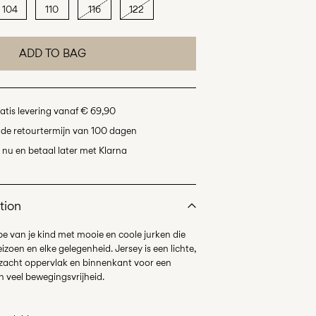
104
110
116
122
ADD TO BAG
atis levering vanaf € 69,90
de retourtermijn van 100 dagen
nu en betaal later met Klarna
tion
e van je kind met mooie en coole jurken die
seizoen en elke gelegenheid. Jersey is een lichte,
 zacht oppervlak en binnenkant voor een
 veel bewegingsvrijheid.