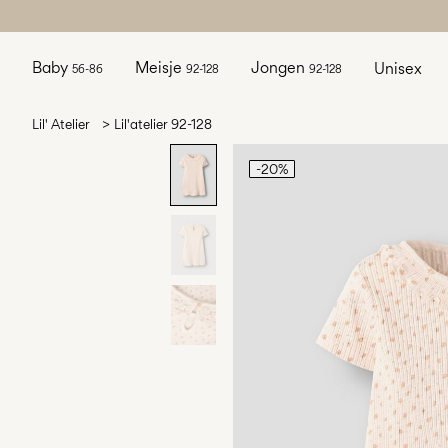
Baby
Meisje
Jongen
Unisex
56-86
92-128
92-128
Lil' Atelier
Lil'atelier 92-128
-20%