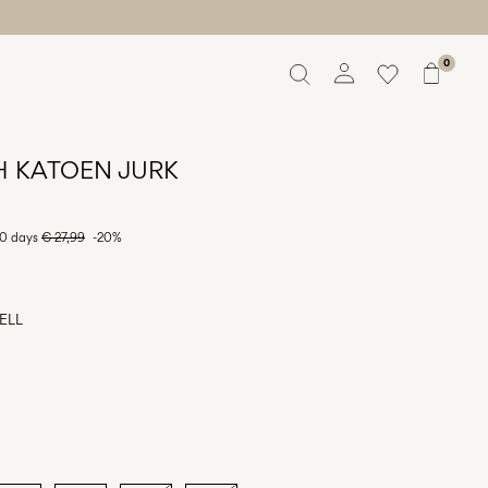
0
Overview
Orders
H KATOEN JURK
Profile
Wishlist
30 days
€ 27,99
-20%
Support
Sign Out
ELL