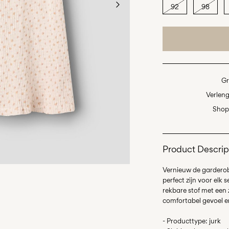
92
98
Gr
Verleng
Shop 
Product Descrip
Vernieuw de garderob
perfect zijn voor elk 
rekbare stof met een
comfortabel gevoel en
- Producttype: jurk