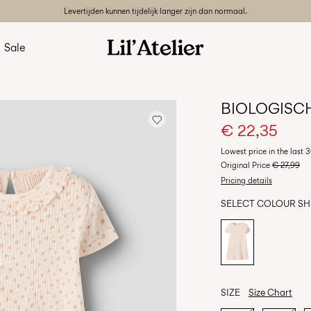
Levertijden kunnen tijdelijk langer zijn dan normaal.
Sale
BIOLOGISC
€ 22,35
Lowest price in the last 
Original Price
€ 27,99
Pricing details
SELECT COLOUR
SH
SIZE
Size Chart