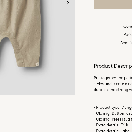
Cons
Peri
Acquis
Product Descrip
Put together the perfe
styles and create a c
- Product type: Dung
- Closing: Button fas
- Closing: Press stud 
- Extra details: Frills
- Extra details: Label