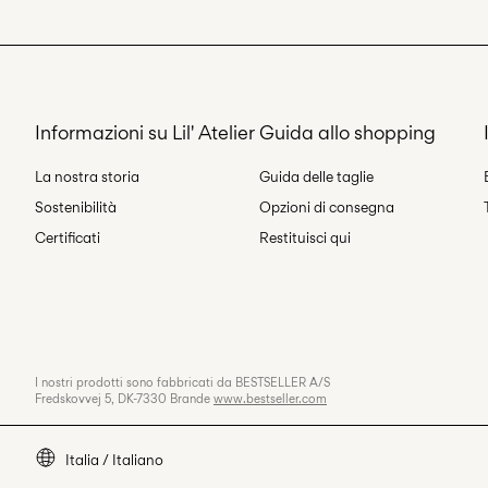
Informazioni su Lil' Atelier
Guida allo shopping
La nostra storia
Guida delle taglie
Sostenibilità
Opzioni di consegna
Certificati
Restituisci qui
I nostri prodotti sono fabbricati da BESTSELLER A/S
Fredskovvej 5, DK-7330 Brande
www.bestseller.com
Italia / Italiano