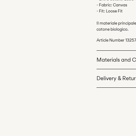
- Fabric: Canvas
- Fit: Loose Fit
Il materiale principa
cotone biologico.
Article Number
13257
Materials and 
Delivery & Retu
Machine wash 
Do not bleach
Consegna a casa (Po
Do not tumble 
Free from
€ 59,90
Low temp. iron
Do not dry cle
Line dry