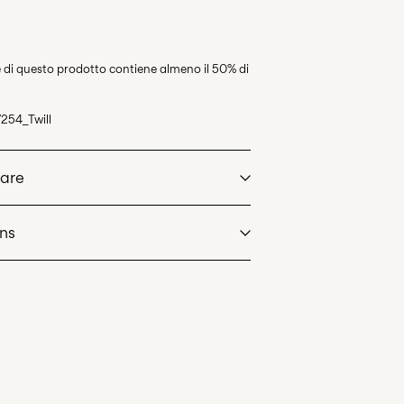
le di questo prodotto contiene almeno il 50% di
254_Twill
Care
rns
at max 40°C under gentle wash programme
ste Italiane)
€ 4,95
dry
. Highest temp. 100°C
an
Opzioni di Consegna