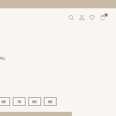
0
Overview
Orders
Profile
Wishlist
Support
ILL
Sign Out
68
74
80
86