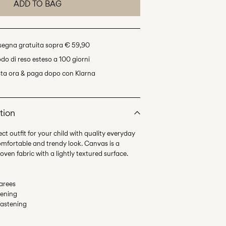
ADD TO BAG
egna gratuita sopra € 59,90
odo di reso esteso a 100 giorni
ta ora & paga dopo con Klarna
tion
ct outfit for your child with quality everyday
omfortable and trendy look. Canvas is a
arees
tening
fastening