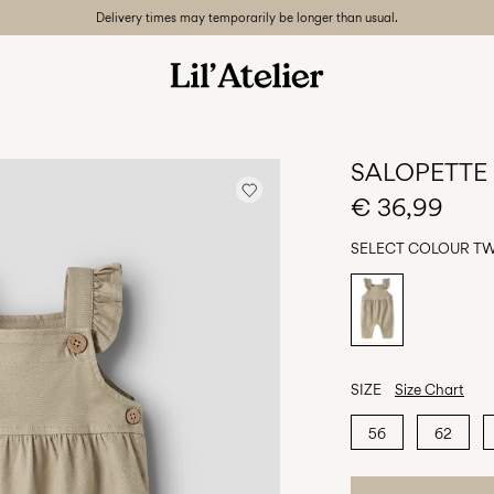
Delivery times may temporarily be longer than usual.
SALOPETTE
€ 36,99
SELECT COLOUR
TW
SIZE
Size Chart
56
62