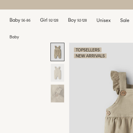
Baby
Girl
Boy
Unisex
Sale
56-86
92-128
92-128
Baby
TOPSELLERS
NEW ARRIVALS