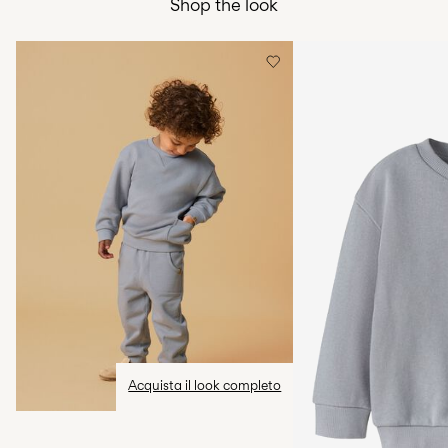
Shop the look
Gratuita da
€ 59,90
Stirare a temperatura media
Non lavare a secco
Opzioni di Consegna
Appendere per asciugare
Resi & Cambi
Acquista il look completo