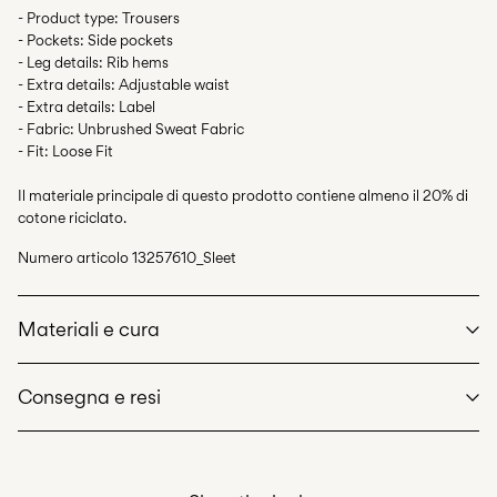
- Product type: Trousers
- Pockets: Side pockets
- Leg details: Rib hems
- Extra details: Adjustable waist
- Extra details: Label
- Fabric: Unbrushed Sweat Fabric
- Fit: Loose Fit
Il materiale principale di questo prodotto contiene almeno il 20% di
cotone riciclato.
Numero articolo
13257610_Sleet
Materiali e cura
Consegna e resi
Lavaggio in lavatrice a massimo 40°, programma per delicati
Non candeggiare
Consegna a casa (Poste Italiane)
€ 4,95
Non utilizzare l'asciugatrice