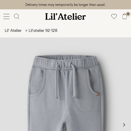
Delivery times may temporarily be longer than usual.
Baby
56-86
0
Girl
92-128
Lil' Atelier
Lil'atelier 92-128
Boy
92-128
Unisex
Sale
Beach
ready
56-
128
Accedi
Domande?