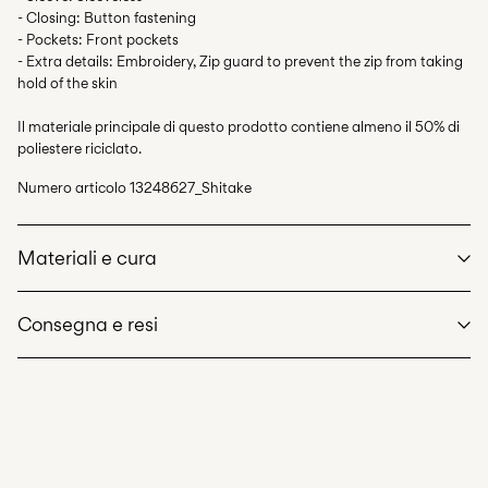
- Closing: Button fastening
- Pockets: Front pockets
- Extra details: Embroidery, Zip guard to prevent the zip from taking
hold of the skin
Il materiale principale di questo prodotto contiene almeno il 50% di
poliestere riciclato.
Numero articolo
13248627_Shitake
Materiali e cura
Consegna e resi
Lavaggio in lavatrice, mezzo carico, breve ciclo di centrifuga a
30°C
Non candeggiare
Consegna a casa (Poste Italiane)
€ 4,95
Non stirare
Gratuita da
€ 59,90
Non lavare a secco