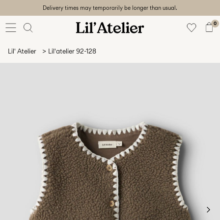
Delivery times may temporarily be longer than usual.
Baby
56-86
0
Girl
92-128
Lil' Atelier
Lil'atelier 92-128
Boy
92-128
Unisex
Sale
Beach
ready
56-
128
Accedi
Domande?