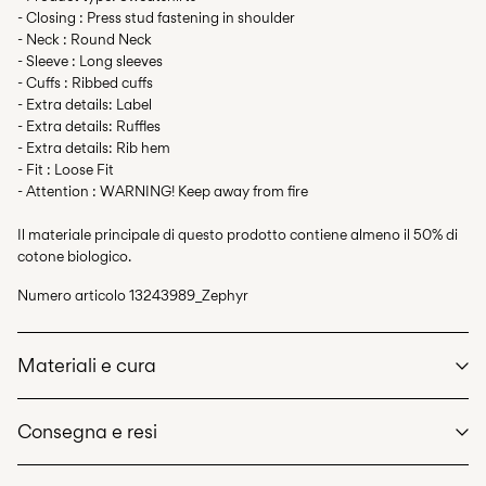
- Closing : Press stud fastening in shoulder
- Neck : Round Neck
- Sleeve : Long sleeves
- Cuffs : Ribbed cuffs
- Extra details: Label
- Extra details: Ruffles
- Extra details: Rib hem
- Fit : Loose Fit
- Attention : WARNING! Keep away from fire
Il materiale principale di questo prodotto contiene almeno il 50% di
cotone biologico.
Numero articolo
13243989_Zephyr
Materiali e cura
Consegna e resi
Lavaggio in lavatrice a massimo 40°, programma per delicati