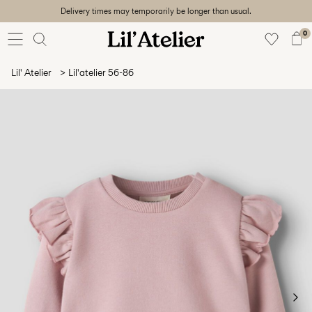
Delivery times may temporarily be longer than usual.
Baby
56-86
0
Girl
92-128
Lil' Atelier
Lil'atelier 56-86
Boy
92-128
Unisex
Sale
Beach
ready
56-
128
Accedi
Domande?