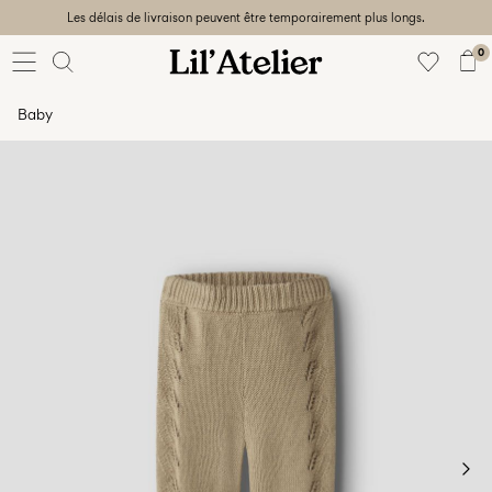
Les délais de livraison peuvent être temporairement plus longs.
Baby
56-86
0
Fille
92-128
Baby
Garçon
92-128
Unisex
Sale
Beach
ready
56-
128
Connectez-
vous