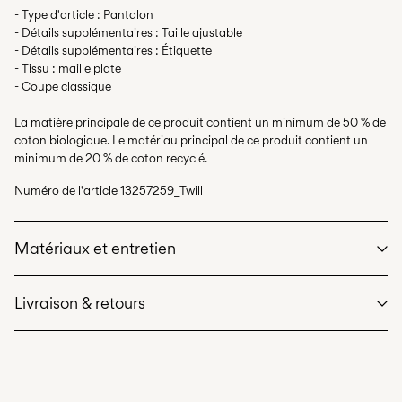
- Type d'article : Pantalon
- Détails supplémentaires : Taille ajustable
- Détails supplémentaires : Étiquette
- Tissu : maille plate
- Coupe classique
La matière principale de ce produit contient un minimum de 50 % de
coton biologique. Le matériau principal de ce produit contient un
minimum de 20 % de coton recyclé.
Numéro de l'article
13257259_Twill
Matériaux et entretien
Livraison & retours
Lavage en machine, demi-charge, essorage court à 40 °C
Ne pas blanchir
Livraison à domicile (Colissimo)
€ 5,95
Séchage en tambour interdit