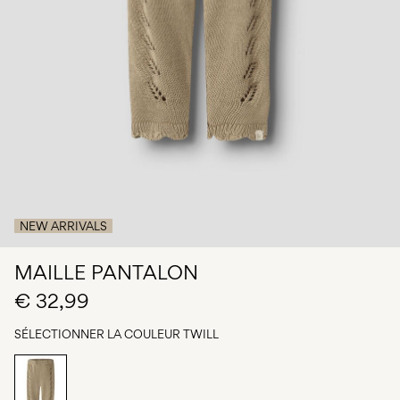
Des
questions
?
À
propos
de
nous
France
/
français
NEW ARRIVALS
MAILLE PANTALON
€ 32,99
SÉLECTIONNER LA COULEUR
TWILL