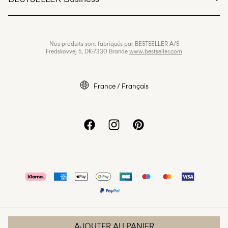
Conditions générales
Politique de confidentialité
Carrières
Nos produits sont fabriqués par BESTSELLER A/S
Cookies
Fredskovvej 5, DK-7330 Brande
www.bestseller.com
Paramètres des cookies
Déclaration d’accessibilité
France / Français
AJOUTER AU PANIER