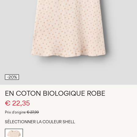
Des
questions
?
À
propos
de
nous
France
/
français
-20%
EN COTON BIOLOGIQUE ROBE
€ 22,35
Prix ​​d'origine
€ 27,99
SÉLECTIONNER LA COULEUR
SHELL