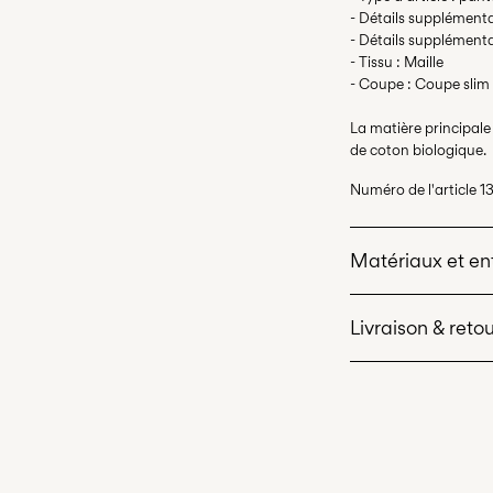
- Détails supplémenta
- Détails supplémenta
- Tissu : Maille
- Coupe : Coupe slim
La matière principal
de coton biologique.
Numéro de l'article
1
Matériaux et en
Livraison & reto
Lavage en mac
lavage délicat
Ne pas blanchi
Livraison à domicile
Séchage en tam
Fer à repasser
Collecte en point 