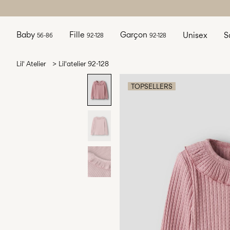
Baby
Fille
Garçon
Unisex
S
56-86
92-128
92-128
Lil' Atelier
Lil'atelier 92-128
TOPSELLERS