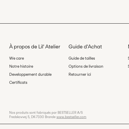
À propos de Lil' Atelier
Guide d'Achat
We care
Guide de tailles
Notre histoire
Options de livraison
Developpement durable
Retourner ici
Certificats
Nos produits sont fabriqués par BESTSELLER A/S
Fredskovvej 5, DK-7330 Brande
www.bestseller.com