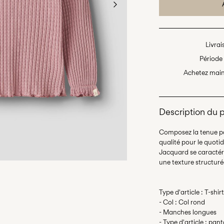
Livrai
Période 
Achetez main
Description du 
Composez la tenue pa
qualité pour le quoti
Jacquard se caractéris
Type d'article : T-shirt
- Col : Col rond
- Manches longues
- Type d'article : pan