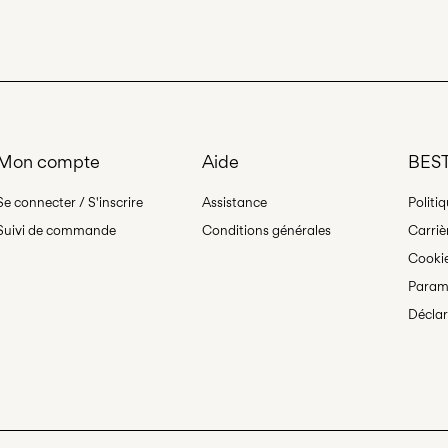
la plus élevée 
Offerte à partir de
€ 
Ne pas nettoyer
Séchage par su
Mon compte
Aide
BEST
Se connecter / S'inscrire
Assistance
Politi
Suivi de commande
Conditions générales
Carriè
Cooki
Paramè
Déclar