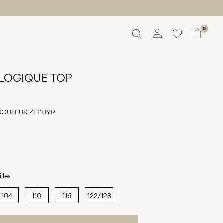
0
Aperçu
Commandes
LOGIQUE TOP
Profil
Liste de souhaits
Aide
 COULEUR
ZEPHYR
Déconnexion
lles
104
110
116
122/128