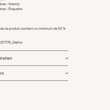
ires : Volants
ires : Étiquette
e de ce produit contient un minimum de 50 %
3257176_Zephyr
tretien
urs
hine à 40°C maximum avec programme de
r
 (Colissimo)
€ 5,95
bour interdit
 réglé sur une température basse. Température
de retrait (MONDIALRELAY)
€ 4,95