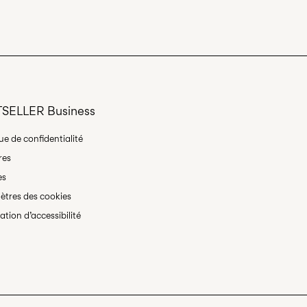
de 100 °C
69,90
 à sec
spension à une corde
Options de livraison
SELLER Business
que de confidentialité
res
Retour et échange
es
tres des cookies
ation d’accessibilité