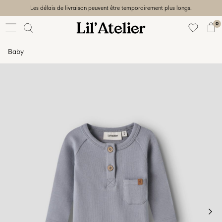
Les délais de livraison peuvent être temporairement plus longs.
Baby
56-86
0
Fille
92-128
Baby
Garçon
92-128
Unisex
Sale
Beach
ready
56-
128
Connectez-
vous