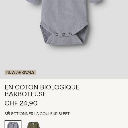
Des
questions
?
À
propos
de
nous
Suisse
/
français
NEW ARRIVALS
EN COTON BIOLOGIQUE
BARBOTEUSE
CHF 24,90
SÉLECTIONNER LA COULEUR
SLEET