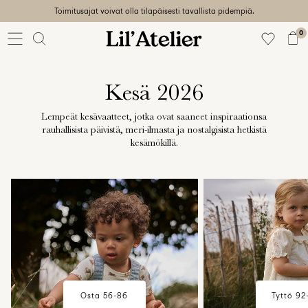
Toimitusajat voivat olla tilapäisesti tavallista pidempiä.
Baby
56-86
0
Tyttö
92-128
Poika
Kesä 2026
92-128
Unisex
Lempeät kesävaatteet, jotka ovat saaneet inspiraationsa
rauhallisista päivistä, meri-ilmasta ja nostalgisista hetkistä
Sale
kesämökillä.
w18-plp-catbanner-la-lilatelier-
Beach
w18-plp-catbanner-l
ready
baby-campaign-summerhouse-
mini-girl-campaig
56-
edit-region1
summerhouse-edit
128
Kirjaudu
sisään
Osta 56-86
Tyttö 92