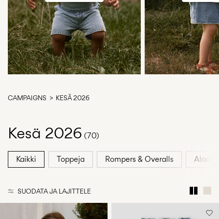
Kysyttävää?
Tietoa
meistä
Suomi
/
suomi
CAMPAIGNS
KESÄ 2026
Kesä 2026
(70)
Kaikki
Toppeja
Rompers & Overalls
Alaosis
SUODATA JA LAJITTELE