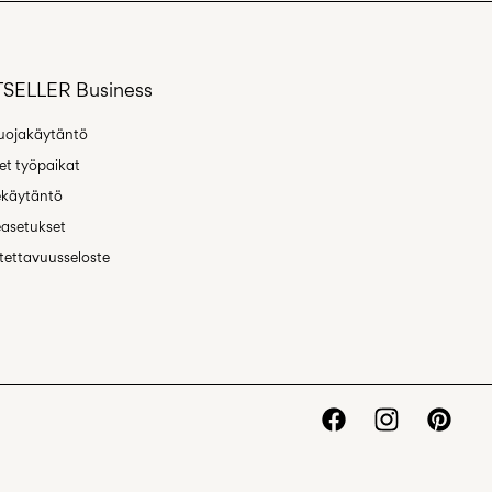
SELLER Business
ja vaihto
uojakäytäntö
t työpaikat
ekäytäntö
asetukset
ettavuusseloste