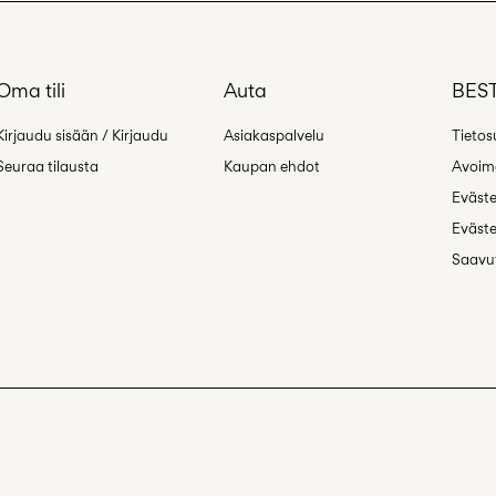
Oma tili
Auta
BEST
Palautus 
Kirjaudu sisään / Kirjaudu
Asiakaspalvelu
Tietos
Seuraa tilausta
Kaupan ehdot
Avoime
Eväst
Eväste
Saavut