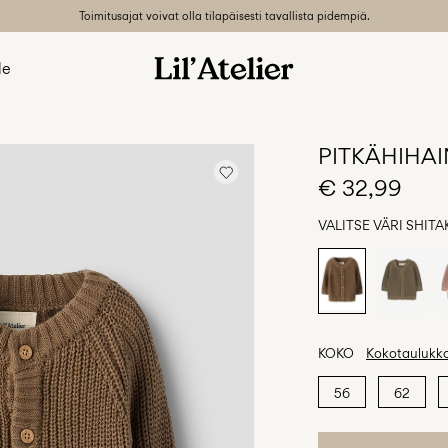
Toimitusajat voivat olla tilapäisesti tavallista pidempiä.
le
PITKÄHIHAI
€ 32,99
VALITSE VÄRI
SHITA
KOKO
Kokotaulukk
56
62