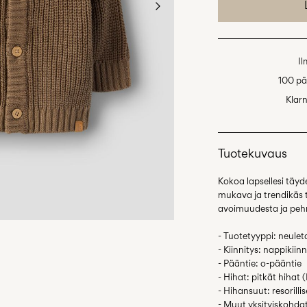
Il
100 pä
Klar
Tuotekuvaus
Kokoa lapsellesi täyd
mukava ja trendikäs 
avoimuudesta ja pe
- Tuotetyyppi: neulet
- Kiinnitys: nappikiinn
- Pääntie: o-pääntie
- Hihat: pitkät hihat 
- Hihansuut: resorilli
- Muut yksityiskohda