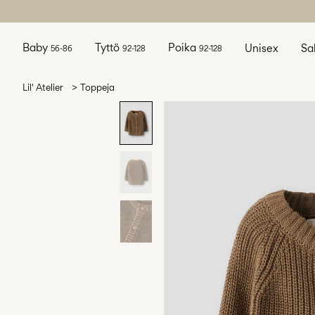
Baby
Tyttö
Poika
Unisex
Sa
56-86
92-128
92-128
Lil' Atelier
Toppeja