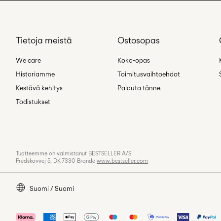
Tietoja meistä
Ostosopas
We care
Koko-opas
Historiamme
Toimitusvaihtoehdot
Kestävä kehitys
Palauta tänne
Todistukset
Tuotteemme on valmistanut BESTSELLER A/S
Fredskovvej 5, DK-7330 Brande
www.bestseller.com
Suomi / Suomi