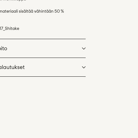
teriaali sisältää vähintään 50 %
17_Shitake
oito
alautukset
varaisella pesuohjelmalla korkeintaan 40 °C
oint (PostNord)
€ 4,95
usta
€ 59,90
ostoksille
n rauta. Korkein lämpötila 100 °C
vaihtoehdot