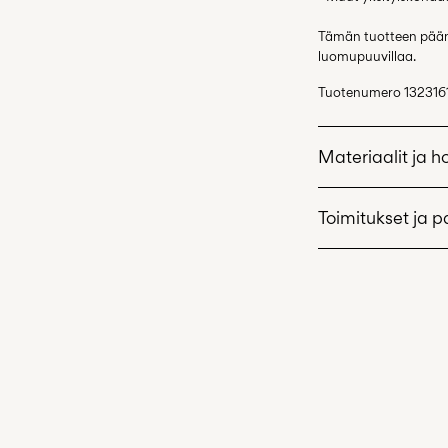
Tämän tuotteen pääma
luomupuuvillaa.
Tuotenumero
132316
Materiaalit ja h
Toimitukset ja p
Konepesu hellä
Älä valkaise
Pick up at Service P
Ei rumpukuiva
Ilmainen toimitus yli
Matalalämpöine
Ei kuivapesua
Toimitus
Tasokuivaus