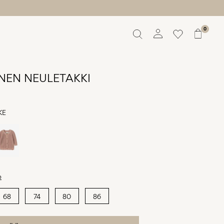
0
Yhteenveto
Tilaukset
NEN NEULETAKKI
Profiili
Toivelista
Tuki
KE
Kirjaudu Ulos
o
68
74
80
86