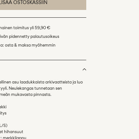
LISÄÄ OSTOSKASSIIN
mainen toimitus yli 59,90 €
ivän pidennetty palautusoikeus
na: osta & maksa myöhemmin
ellinen asu laadukkaista arkivaatteista ja luo
tyyli. Neulekangas tunnetaan sen
hmeän mukavasta pinnasta.
akki
itys
(L/S)
set hihansuut
t: merkkilappu