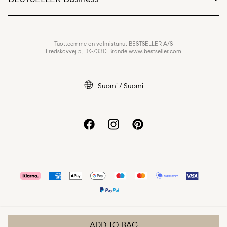
Kaupan ehdot
Tietosuojakäytäntö
Avoimet työpaikat
Tuotteemme on valmistanut BESTSELLER A/S
Evästekäytäntö
Fredskovvej 5, DK-7330 Brande
www.bestseller.com
Evästeasetukset
Saavutettavuusseloste
Suomi / Suomi
ADD TO BAG