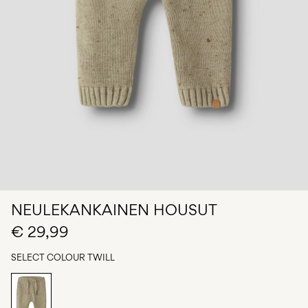
Any
questions?
About
Us
Suomi
/
suomi
NEULEKANKAINEN HOUSUT
€ 29,99
SELECT COLOUR
TWILL