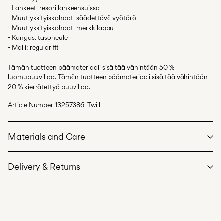
- Lahkeet: resori lahkeensuissa
- Muut yksityiskohdat: säädettävä vyötärö
- Muut yksityiskohdat: merkkilappu
- Kangas: tasoneule
- Malli: regular fit
Tämän tuotteen päämateriaali sisältää vähintään 50 %
luomupuuvillaa. Tämän tuotteen päämateriaali sisältää vähintään
20 % kierrätettyä puuvillaa.
Article Number
13257386_Twill
Materials and Care
Delivery & Returns
Machine wash at max 40°C under gentle wash programme
Do not bleach
Pick up at Service Point (PostNord)
€ 4,95
Do not tumble dry
Free from
€ 59,90