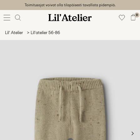
Toimitusajat voivat olla tilapäisesti tavallista pidempiä.
Baby
56-86
0
Tyttö
92-128
Lil' Atelier
Lil'atelier 56-86
Poika
92-128
Unisex
Sale
Beach
ready
56-
128
Sign
in