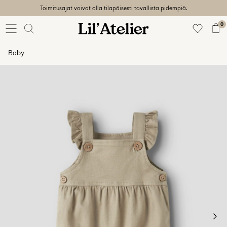
Toimitusajat voivat olla tilapäisesti tavallista pidempiä.
Baby
56-86
0
Tyttö
92-128
Baby
Poika
92-128
Unisex
Sale
Beach
ready
56-
128
Kirjaudu
sisään