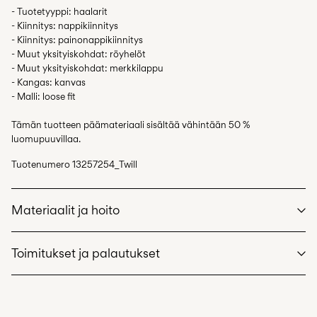
- Tuotetyyppi: haalarit
- Kiinnitys: nappikiinnitys
- Kiinnitys: painonappikiinnitys
- Muut yksityiskohdat: röyhelöt
- Muut yksityiskohdat: merkkilappu
- Kangas: kanvas
- Malli: loose fit
Tämän tuotteen päämateriaali sisältää vähintään 50 %
luomupuuvillaa.
Tuotenumero
13257254_Twill
Materiaalit ja hoito
Toimitukset ja palautukset
Konepesu hellävaraisella pesuohjelmalla korkeintaan 40 °C
Älä valkaise
Pick up at Service Point (PostNord)
€ 4,95
Ei rumpukuivausta