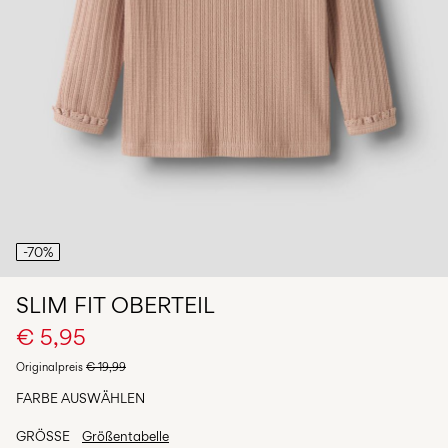
du
Fragen?
Über
uns
Deutschland
/
Deutsch
-70%
SLIM FIT OBERTEIL
€ 5,95
Originalpreis
€ 19,99
FARBE AUSWÄHLEN
GRÖSSE
Größentabelle