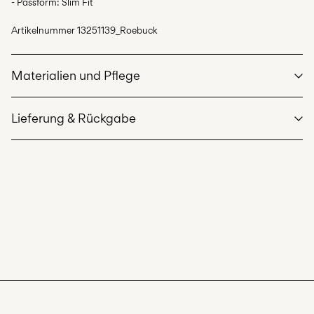
- Passform: Slim Fit
Artikelnummer
13251139_Roebuck
Materialien und Pflege
Lieferung & Rückgabe
Maschinenwäsche bei max. 40 °C im Schonwaschgang
Lieferung nach Hause (DHL)
€ 3,95
Nicht bleichen
Ab
€ 59,90
kostenlos
Nicht im Wäschetrockner trocknen
Bügeleisen auf mittlerer Hitze.
Nicht chemisch reinigen
Abholung am Servicepunkt (DHL)
€ 3,95
Hängend trocknen
Ab
€ 59,90
kostenlos