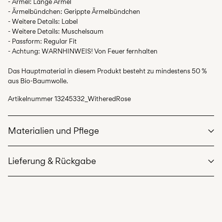
- Ärmel: Lange Ärmel
- Ärmelbündchen: Gerippte Ärmelbündchen
- Weitere Details: Label
- Weitere Details: Muschelsaum
- Passform: Regular Fit
- Achtung: WARNHINWEIS! Von Feuer fernhalten
Das Hauptmaterial in diesem Produkt besteht zu mindestens 50 %
aus Bio-Baumwolle.
Artikelnummer
13245332_WitheredRose
Materialien und Pflege
Lieferung & Rückgabe
Maschinenwäsche, halbvoll, kurzer Schleudergang bei 40 °C
Nicht bleichen
Lieferung nach Hause (DHL)
€ 3,95
Nicht im Wäschetrockner trocknen
Ab
€ 59,90
kostenlos
Bügeln mit niedriger Temperatur. Max. Temperatur: 100 °C