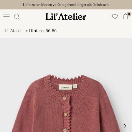
Lieferzeiten können vorübergehend länger als üblich sein.
Baby
56-86
0
Mädchen
92-128
Lil' Atelier
Lil'atelier 56-86
Junge
92-128
Unisex
Sale
Beach
ready
56-
128
Anmelden
Hast