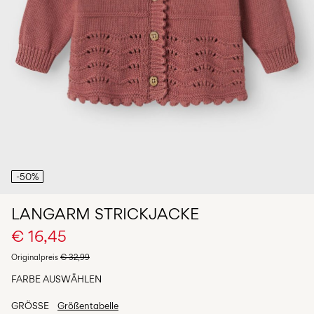
du
Fragen?
Über
uns
Deutschland
/
Deutsch
-50%
LANGARM STRICKJACKE
€ 16,45
Originalpreis
€ 32,99
FARBE AUSWÄHLEN
GRÖSSE
Größentabelle