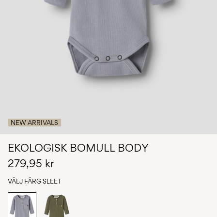
Några
frågor?
Om
oss
Sverige
/
svenska
NEW ARRIVALS
EKOLOGISK BOMULL BODY
279,95 kr
VÄLJ FÄRG
SLEET