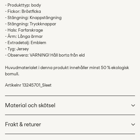
- Produkttyp: body
- Fickor: Bröstficka
- Stängning: Knappstängning
- Stängning: Tryckknappar
- Hals: Farfarskrage
- Ärm: Långa ärmar
- Extradetalj: Emblem
- Tyg: Jersey
- Observera: VARNING! Håll borta från eld
Huvudmaterialet i denna produkt innehåller minst 50 % ekologisk
bomull.
Artikelnr
13245701_Sleet
Material och skötsel
Frakt & returer
Maskintvätt, max 40°C, skonsamt tvättprogram