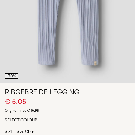
Any
questions?
About
Us
België
/
Nederlands
-70%
RIBGEBREIDE LEGGING
€ 5,05
Original Price
€ 16,99
SELECT COLOUR
SIZE
Size Chart