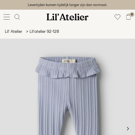
Levertijden kunnen tijdelijk langer zijn dan normaal.
Baby
56-86
0
Meisje
92-128
Lil' Atelier
Lil'atelier 92-128
Jongen
92-128
Unisex
Sale
Beach
ready
56-
128
Sign
in