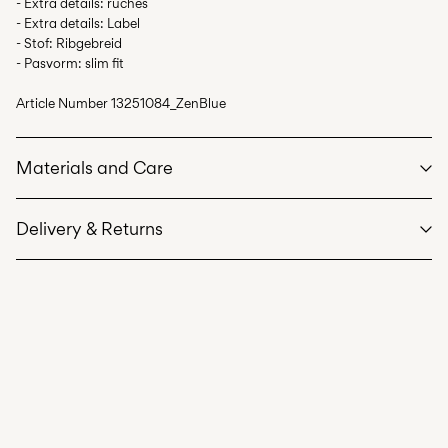
- Extra details: ruches
- Extra details: Label
- Stof: Ribgebreid
- Pasvorm: slim fit
Article Number
13251084_ZenBlue
Materials and Care
Delivery & Returns
Machine wash at max 40°C under gentle wash programme
Thuisbezorging (bpost)
€ 4,95
Do not bleach
Do not tumble dry
Ophalen bij pakketautomaat (bpost
€ 4,95
Iron on medium heat settings
Free from
€ 69,90
Do not dry clean
Line dry