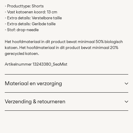
- Producttype: Shorts
- Vast katoenen koord: 13 cm
- Extra details: Verstelbare taille
- Extra details: Geribde taille
- Stof: drop-needle
Het hoofdmateriaal in dit product bevat minimaal 50% biologisch
katoen. Het hoofdmateriaal in dit product bevat minimaal 20%
gerecycled katoen.
Artikelnummer
13243380_SeaMist
Materiaal en verzorging
Verzending & retourneren
Wasmachine met halve belading en kort programma op 40°C
Thuisbezorging (bpost)
€ 4,95
Niet bleken
Niet drogen in de droger