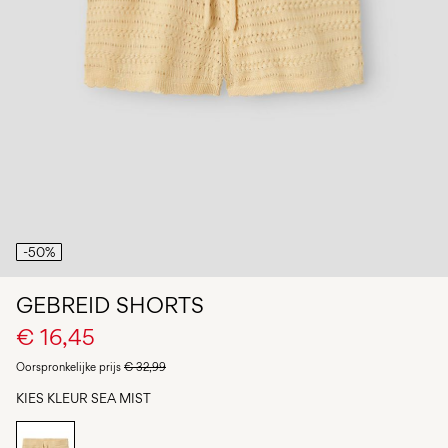
je
vragen?
Over
ons
België
/
Nederlands
-50%
GEBREID SHORTS
€ 16,45
Oorspronkelijke prijs
€ 32,99
KIES KLEUR
SEA MIST