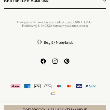
BESTSELLER Business
Algemene voorwaarden
Privacybeleid
Banen & carrière
Onze producten worden vervaardigd door BESTSELLER A/S
Ons cookiebeleid
Fredskovvej 5, DK-7330 Brande
www.bestseller.com
Cookie-instellingen
Toegankelijkheidsverklaring
België / Nederlands