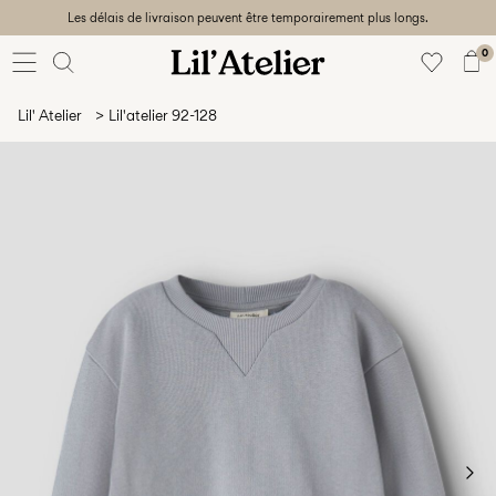
Les délais de livraison peuvent être temporairement plus longs.
Baby
56-86
0
Fille
92-128
Lil' Atelier
Lil'atelier 92-128
Garçon
92-128
Unisex
Sale
Beach
ready
56-
128
Sign
in