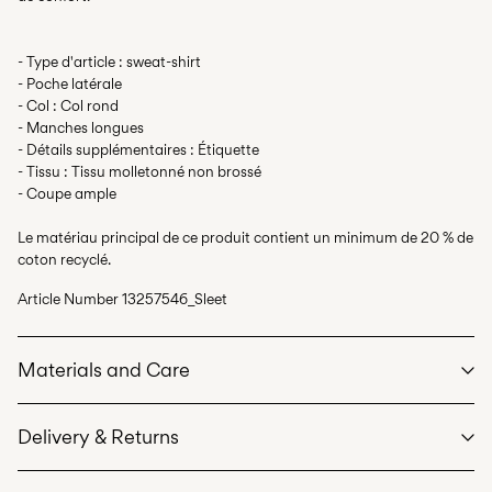
- Type d'article : sweat-shirt
- Poche latérale
- Col : Col rond
- Manches longues
- Détails supplémentaires : Étiquette
- Tissu : Tissu molletonné non brossé
- Coupe ample
Le matériau principal de ce produit contient un minimum de 20 % de
coton recyclé.
Article Number
13257546_Sleet
Materials and Care
Delivery & Returns
Machine wash at max 40°C under gentle wash programme