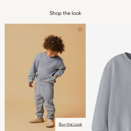
Do not bleach
Livraison à domicile (Colissimo)
€ 5,95
Do not tumble dry
Shop the look
Iron on medium heat settings
Collecte en point de retrait (MONDIALRELAY)
€ 4,95
Do not dry clean
Free from
€ 69,90
Line dry
Options de livraison
Retour et échange
Buy the Look