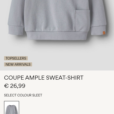
Any
questions?
About
Us
France
/
français
TOPSELLERS
NEW ARRIVALS
COUPE AMPLE SWEAT-SHIRT
€ 26,99
SELECT COLOUR
SLEET