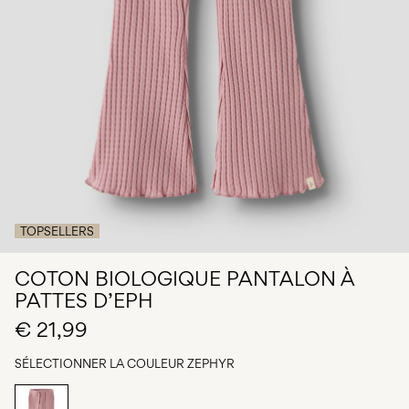
Des
questions
?
À
propos
de
nous
France
/
français
TOPSELLERS
COTON BIOLOGIQUE PANTALON À
PATTES D’EPH
€ 21,99
SÉLECTIONNER LA COULEUR
ZEPHYR