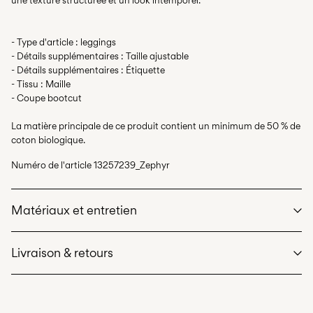
- Type d'article : leggings
- Détails supplémentaires : Taille ajustable
- Détails supplémentaires : Étiquette
- Tissu : Maille
- Coupe bootcut
La matière principale de ce produit contient un minimum de 50 % de
coton biologique.
Numéro de l'article
13257239_Zephyr
Matériaux et entretien
Livraison & retours
Lavage en machine à 40°C maximum avec programme de
lavage délicat
Ne pas blanchir
Livraison à domicile (Colissimo)
€ 5,95