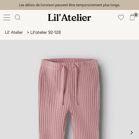
Les délais de livraison peuvent être temporairement plus longs.
Baby
56-86
0
Fille
92-128
Lil' Atelier
Lil'atelier 92-128
Garçon
92-128
Unisex
Sale
Beach
ready
56-
128
Connectez-
vous