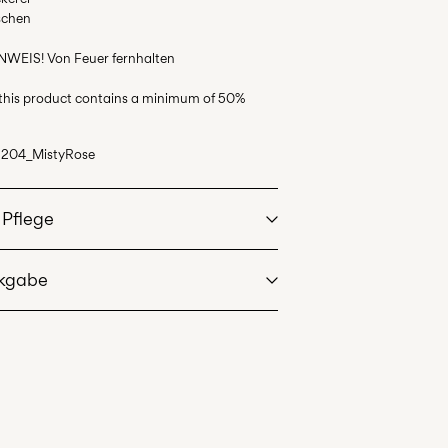
üschen
WEIS! Von Feuer fernhalten
 this product contains a minimum of 50%
5204_MistyRose
 Pflege
ckgabe
e, halbvoll, kurzer Schleudergang bei 40 °C
se (DHL)
€ 3,95
etrockner trocknen
s
driger Temperatur. Max. Temperatur: 100 °C
 reinigen