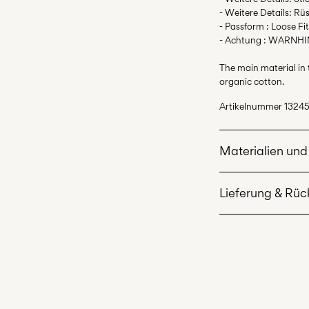
- Weitere Details: R
- Passform : Loose Fit
- Achtung : WARNHIN
The main material in
organic cotton.
Artikelnummer
1324
Materialien und
Lieferung & Rü
Maschinenwäsch
Nicht bleichen
Lieferung nach Hau
Nicht im Wäsch
Ab
€ 59,90
kostenlo
Bügeln mit nie
Nicht chemisch