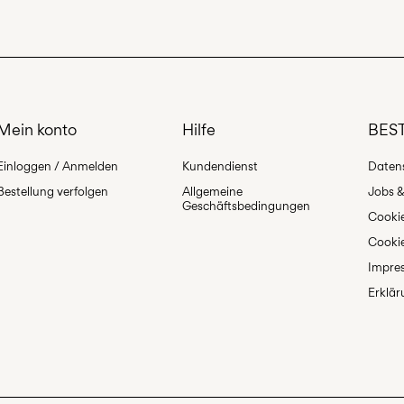
Abholung am Servic
Hängend trock
Ab
€ 59,90
kostenlo
Mein konto
Hilfe
BEST
Einloggen / Anmelden
Kundendienst
Datens
Bestellung verfolgen
Allgemeine
Jobs &
Geschäftsbedingungen
Cookie
Cookie
Impre
Erklär