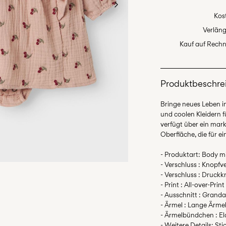
Kos
Verläng
Kauf auf Rechn
Produktbeschre
Bringe neues Leben i
und coolen Kleidern 
verfügt über ein mark
Oberfläche, die für e
- Produktart: Body mi
- Verschluss : Knopfv
- Verschluss : Druck
- Print : All-over-Print
- Ausschnitt : Grand
- Ärmel : Lange Ärme
- Ärmelbündchen : E
- Weitere Details: Sti