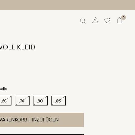
0
Übersicht
Bestellungen
OLL KLEID
Profil
Wunschliste
Ich brauche Hilfe
Abmelden
elle
68
74
80
86
WARENKORB HINZUFÜGEN