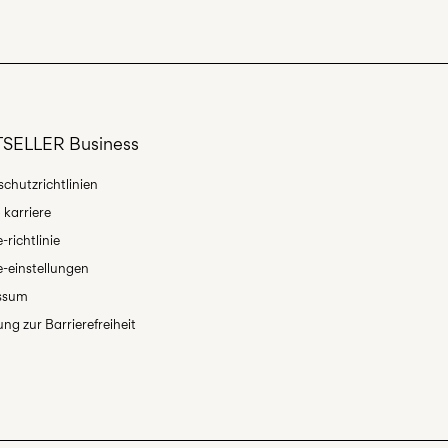
epunkt (DHL)
€ 3,95
nen
s
Lieferoptionen
SELLER Business
chutzrichtlinien
 karriere
-richtlinie
-einstellungen
Rückgabe & Umtausch
ssum
ung zur Barrierefreiheit