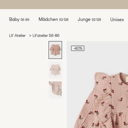
Baby
Mädchen
Junge
Unisex
56-86
92-128
92-128
Lil' Atelier
Lil'atelier 56-86
-40%