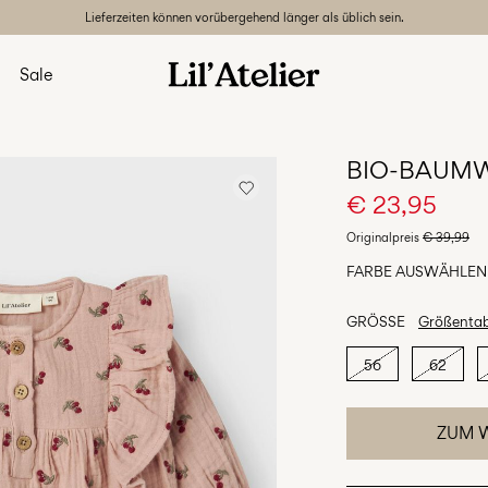
Lieferzeiten können vorübergehend länger als üblich sein.
Sale
BIO-BAUMW
€ 23,95
Originalpreis
€ 39,99
FARBE AUSWÄHLEN
GRÖSSE
Größentab
56
62
ZUM 