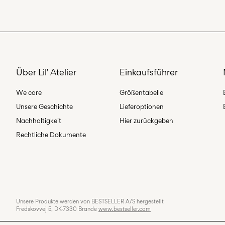
Über Lil' Atelier
Einkaufsführer
We care
Größentabelle
Unsere Geschichte
Lieferoptionen
Nachhaltigkeit
Hier zurückgeben
Rechtliche Dokumente
Unsere Produkte werden von BESTSELLER A/S hergestellt
Fredskovvej 5, DK-7330 Brande
www.bestseller.com