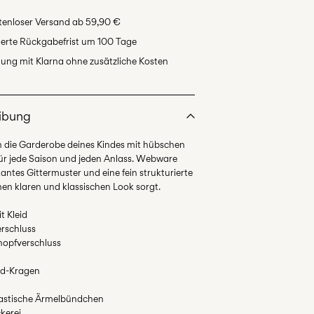
tenloser Versand ab 59,90 €
erte Rückgabefrist um 100 Tage
ung mit Klarna ohne zusätzliche Kosten
ibung
n die Garderobe deines Kindes mit hübschen
für jede Saison und jeden Anlass. Webware
antes Gittermuster und eine fein strukturierte
inen klaren und klassischen Look sorgt.
t Kleid
erschluss
knopfverschluss
ad-Kragen
l
lastische Ärmelbündchen
ckerei